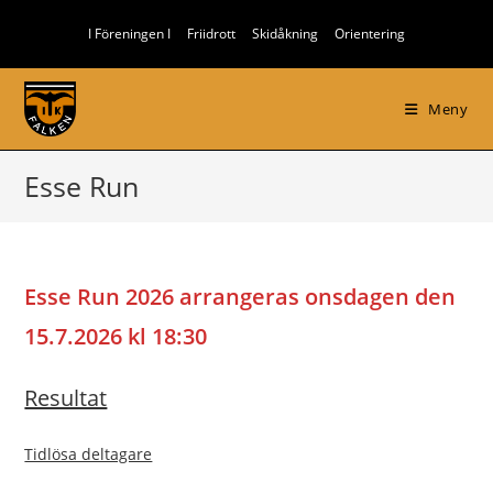
Hoppa
I Föreningen I
Friidrott
Skidåkning
Orientering
till
innehållet
Meny
Esse Run
Esse Run 2026 arrangeras onsdagen den
15.7.2026
kl 18:30
Resultat
Tidlösa deltagare