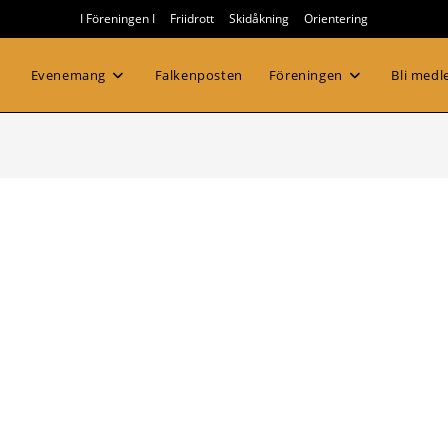
I Föreningen I
Friidrott
Skidåkning
Orientering
Evenemang
Falkenposten
Föreningen
Bli med