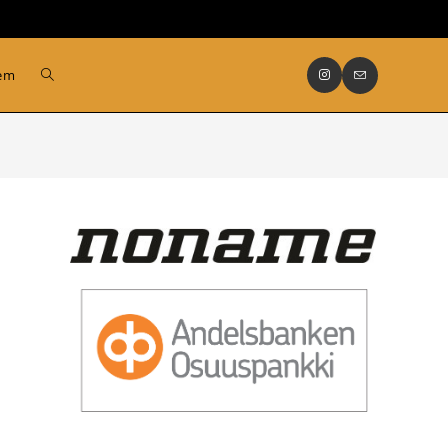
Slå
lem
på/av
webbplatssökning