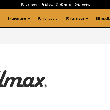
I Föreningen I
Friidrott
Skidåkning
Orientering
Evenemang
Falkenposten
Föreningen
Bli med