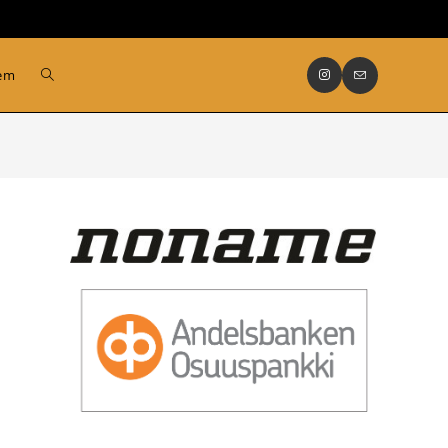
Slå
lem
på/av
webbplatssökning