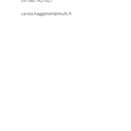
tfn 040 7621027
carola.haggblom@multi.fi