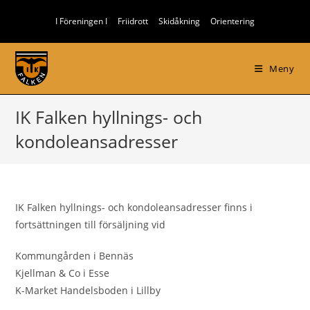
Hoppa
I Föreningen I
Friidrott
Skidåkning
Orientering
till
innehållet
Meny
IK Falken hyllnings- och
kondoleansadresser
IK Falken hyllnings- och kondoleansadresser finns i
fortsättningen till försäljning vid
Kommungården i Bennäs
Kjellman & Co i Esse
K-Market Handelsboden i Lillby