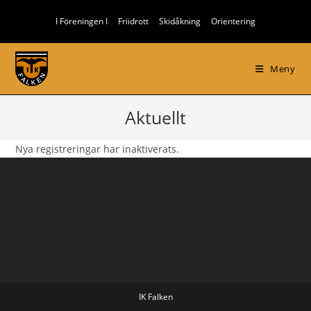
Hoppa
I Föreningen I
Friidrott
Skidåkning
Orientering
till
innehållet
Meny
Aktuellt
Nya registreringar har inaktiverats.
IK Falken